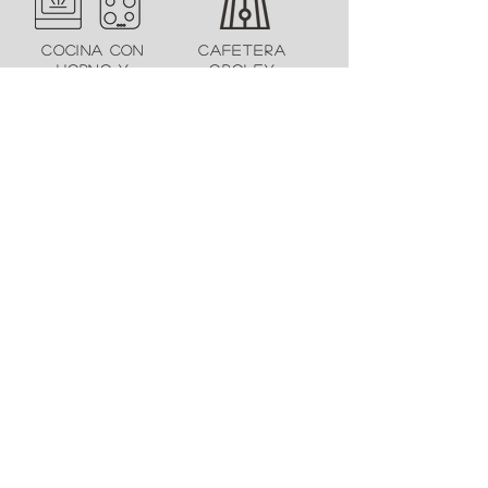
cocina con
cafetera
horno y
oroley
microondas
sabanas
lavadora
juegos de mesa
y exterior