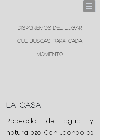
Disponemos del lugar
que buscas para cada
momento
la casa
Rodeada de agua y
naturaleza Can Jaondo es